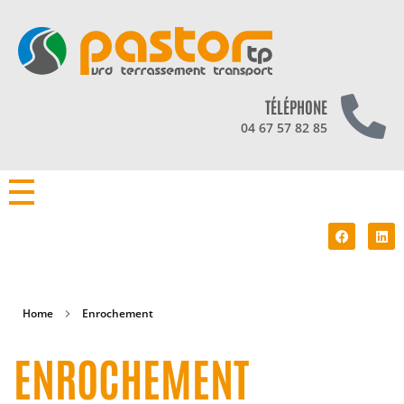
TÉLÉPHONE
04 67 57 82 85
Home
Enrochement
ENROCHEMENT